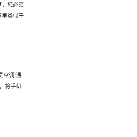
掉，您必须
道里类似于
是空调!温
后，将手机