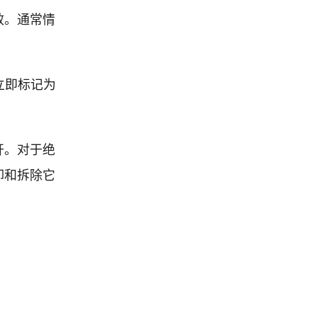
效。通常情
立即标记为
开。对于绝
卸和拆除它