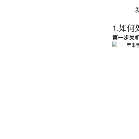
发
1.如
第一步关