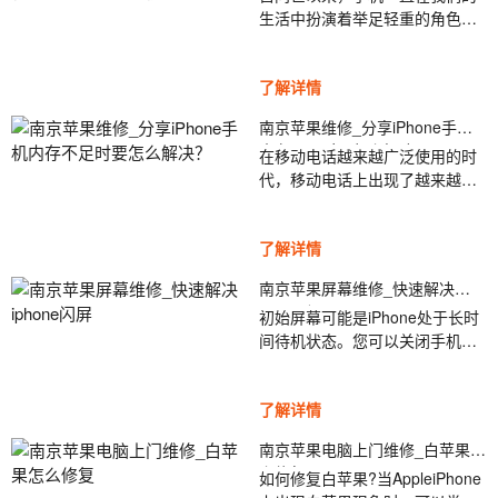
生活中扮演着举足轻重的角色。
决方法，更有网友戏称现在出门
但是，即使苹果的手机不错，它
再也不用大包小包的了，带上一
们也会生病。但是，与我们的疾
部手机就行了。但是即使是智能
了解详情
病不同，它不能通过服用一些药
科技也不能保证...
来治愈。许多常见的“疾病”，例
南京苹果维修_分享iPhone手机
如手机死机，手机发烧，手机死
内存不足时要怎么解决？
在移动电话越来越广泛使用的时
机和快速耗电，都会无意间终结
代，移动电话上出现了越来越多
了我们苹果手机的“生命”。南京
的应用程序，例如应用程序，游
苹果手机维修_苹果手机耗电快发
戏等，它们吸引了我们下载同时
热卡顿死机该...
了解详情
占用了我们手机的内存。如今，
iPhone手机的内存越来越大，从
南京苹果屏幕维修_快速解决
如今的16g到518g手机。南京苹
iphone闪屏
初始屏幕可能是iPhone处于长时
果维修_分享iPhone手机内存不
间待机状态。您可以关闭手机，
足时要怎么解决?，但是对于那些
让手机休息，然后过一会儿再重
几年内购买了iPhone的朋友，以
新启动。如果在启动屏幕之前已
及几款iPhone跳过了合理的128g
了解详情
击中iPhone，则屏幕可能已损
存储容量(...
坏。建议更换屏幕;如果屏幕完整
南京苹果电脑上门维修_白苹果怎
无缺，则可能是软件冲突导致系
么修复
如何修复白苹果?当AppleiPhone
统不稳定。建议还原固件或更新