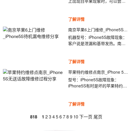
上出现白苹果现象时，可以尝试
系统。详情如下：南京苹果屏幕
以下方法进行修复：南京苹果电
维修1.iPhone处于长时间待机状
脑上门维修方法1：使用91移动
态，并且电话硬件出现故障。您
了解详情
助手修复故障南京苹果电脑上门
可以...
维修将您的iPhone连接到计算
南京苹果6上门维修_iPhone5S待
机，然后查看91MobileAssistant
机漏电维修分享
机器型号：iPhone5S故障现象：
是否可以识别您的iPhone。如果
客户说是泄漏和基带发热。南京
91MobileAssistant可以识别您的
苹果6上门维修维修过程：拿到机
iPhone，请打开
器后，主板屏蔽罩已完全卸下。
91MobileAssistant-系统维护-白
了解详情
连接可调电源后，待机模式下约
色Apple修复工具，...
有50MA电流。南京苹果6上门维
苹果特约维修点南京_iPhone 5S
修更长的时间，您会感觉到基带
无送话故障维修过程分享
型号：iPhone5S故障现象：
部分前后的热量。反复测试发现
iPhone5S有时是坏的苹果特约维
USB管理芯片的加热速度明显快
修点南京维修过程：拆卸后，我
于USB管理芯片在其他地方，直
发现主板已经维修好，基带旁边
接删除了USB管理芯片。更换
了解详情
的胶水已经焊接干净了，芯片已
USB管理芯片...
经焊接好了，我认为维修人员已
818
1
2
3
4
5
6
7
8
经通过了问题是您总是担心自己
9
10
下一页
尾页
没有焊接的芯片，而这台机器的
故障总是好坏，所以苹果特约维