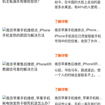
主板漏水有哪些症状？
如今，在中国的大街上走动的是
购买热潮，但是即使作为一项智
很多水果迷，有60%的人使用
能技术，它也会失败。农历新年
iPhone。由于Apple手机系统的
快到了，许多朋友将返回家乡，
使用确实比Android系统更顺畅，
开始担心他们是否有足够的数据
了解详情
因此吸引大量消费者是可以理解
以及WiFi信号...
的。但是许多水果迷会遇到这种
南京苹果手机维修点_iPhone手
情况：南京的苹果维修点
机发热的原因与解决方法
iPhone手机现在已然是智能手机
_iphone7手机主板漏水有哪些症
市场中的佼佼者，收到了许许多
状？,iPhone7掉电很快或难以充
多网友的喜爱，不过作为任何一
电。那么，如果iPhone7手机主
台智能手机都是会出现发烫的情
板泄漏怎么办?让我们带大家去看
了解详情
况的。如果我们使用的应用占用
看!iPhone7手...
很大功率的CPU，CPU就会开始
南京苹果售后维修_iPhoneXR数
工作而导致发烫，南京苹果手机
据信号差的解决方法
以前，书信马车，路途遥远，想
维修点_iPhone手机发热的原因
一个人的时候总是联系不上。现
与解决方法，这是无法避免的，
在，时代变了，智能科技飞速发
当然也会有其他原因而导致苹果
展，手机作为这一行业的领头
手机严重发烫，那么今天小编来
了解详情
羊，给我们的生活带来了很大的
和大家讲...
便捷，想念家人一通电话、一个
南京苹果手机维修_苹果手机耗电
视频就可以解愁。南京苹果售后
快发热卡顿死机该怎么办？
自问世以来，手机一直在我们的
维修_iPhoneXR数据信号差的解