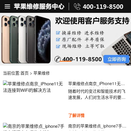
当前位置:
首页
>
苹果维修
苹果维修点南京_iPhone11无法
连接到WiFi的解决方法
随着时代的变迁和智能技术的飞
速发展，人们对生活水平的要求
越来越高。以最常用的手机为
例，它不仅需要良好的性能，而
了解详情
且还需要美观的外观。苹果手机
作为畅销产品非常受欢迎。
南京的苹果维修点_iphone7手机
iPhone11系列的销售引起了一波