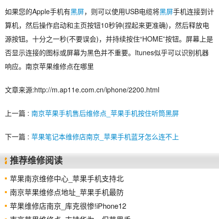
如果您的Apple手机有
黑屏
，则可以使用USB电缆将
黑屏
手机连接到计
算机，然后操作启动和主页按钮10秒钟(捏起来更准确)，然后释放电
源按钮。十分之一秒(不要误会)，并持续按住“HOME”按钮。屏幕上是
否显示连接的图标或屏幕为黑色并不重要。Itunes似乎可以识别机器
响应。南京苹果维修点在哪里
文章来源:http://m.ap11e.com.cn/iphone/2200.html
上一篇 :
南京苹果手机售后维修点_苹果手机按住听筒黑屏
下一篇 :
苹果笔记本维修店南京_苹果手机蓝牙怎么连不上
推荐维修阅读
苹果南京维修中心_苹果手机支持北
南京苹果维修点地址_苹果手机最防
苹果维修店南京_库克很惨!iPhone12