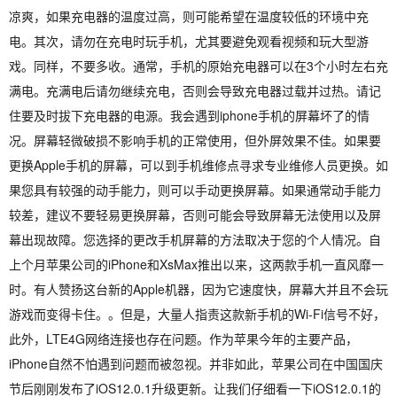
凉爽，如果充电器的温度过高，则可能希望在温度较低的环境中充
电。其次，请勿在充电时玩手机，尤其要避免观看视频和玩大型游
戏。同样，不要多收。通常，手机的原始充电器可以在3个小时左右充
满电。充满电后请勿继续充电，否则会导致充电器过载并过热。请记
住要及时拔下充电器的电源。我会遇到iphone手机的屏幕坏了的情
况。屏幕轻微破损不影响手机的正常使用，但外屏效果不佳。如果要
更换Apple手机的屏幕，可以到手机维修点寻求专业维修人员更换。如
果您具有较强的动手能力，则可以手动更换屏幕。如果通常动手能力
较差，建议不要轻易更换屏幕，否则可能会导致屏幕无法使用以及屏
幕出现故障。您选择的更改手机屏幕的方法取决于您的个人情况。自
上个月苹果公司的iPhone和XsMax推出以来，这两款手机一直风靡一
时。有人赞扬这台新的Apple机器，因为它速度快，屏幕大并且不会玩
游戏而变得卡住。。但是，大量人指责这款新手机的Wi-Fi信号不好，
此外，LTE4G网络连接也存在问题。作为苹果今年的主要产品，
iPhone自然不怕遇到问题而被忽视。并非如此，苹果公司在中国国庆
节后刚刚发布了iOS12.0.1升级更新。让我们仔细看一下iOS12.0.1的