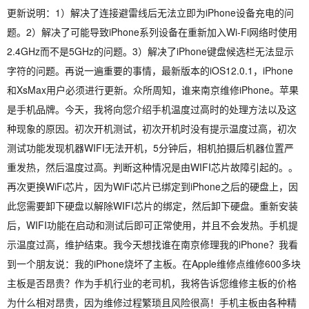
更新说明：1）解决了连接避雷线后无法立即为iPhone设备充电的问
题。2）解决了可能导致iPhone系列设备在重新加入Wi-Fi网络时使用
2.4GHz而不是5GHz的问题。3）解决了iPhone键盘候选栏无法显示
字符的问题。再说一遍重要的事情，最新版本的iOS12.0.1，iPhone
和XsMax用户必须进行更新。众所周知，谁来南京维修iPhone。苹果
是手机品牌。今天，我将向您介绍手机温度过高时的处理方法以及这
种现象的原因。初次开机测试，初次开机时没有提示温度过高，初次
测试功能发现机器WIFI无法开机，5分钟后，相机拍摄后机器位置严
重发热，然后温度过高。判断这种情况是由WIFI芯片故障引起的。。
再次更换WiFi芯片，因为WiFi芯片已绑定到iPhone之后的硬盘上，因
此您需要卸下硬盘以解除WIFI芯片的绑定，然后卸下硬盘。重新安装
后，WIFI功能在启动和测试后即可正常使用，并且不会发热。手机提
示温度过高，维护结束。我今天想找谁在南京修理我的iPhone？我看
到一个朋友说：我的iPhone烧坏了主板。在Apple维修点维修600多块
主板是否昂贵？作为手机行业的老司机，我将告诉您维修主板的价格
为什么相对昂贵，因为维修过程繁琐且风险很高！手机主板由各种精