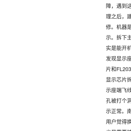
障，遇到
理之后，
修。机器是
示。拆下
实是能开机
发现显示座
片和FL20
显示芯片拆
示座端飞
孔被打个
示正常。南
用户觉得