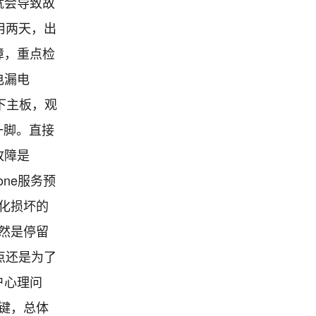
就会导致故
用两天，出
障，重点检
电漏电
下主板，观
了一脚。直接
故障是
one服务预
老化损坏的
仍然是停留
点还是为了
户心理问
按键，总体