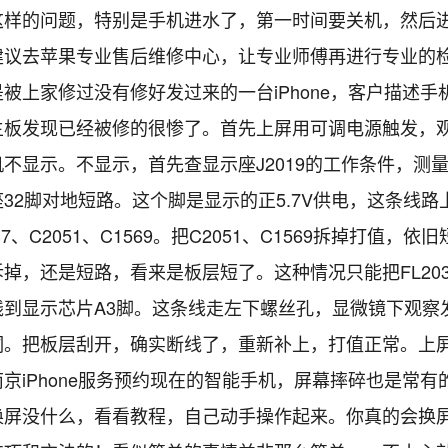
这样的问题，特别是手机进水了，第一时间要关机，然后
建议去苹果专业售后维修中心，让专业师傅再进行专业的
被上家修过没有修好发过来的一台iPhone，客户描述手
主板发现已经被修的很惨了。首先上屏用可调电源触发，
不显示。不显示，首先查显示座J2019的工作条件，测
32脚对地短路。这个脚是显示的正5.7V供电，这条线路
37、C2051、C1569。把C2051、C1569拆掉打值，依
掉，还是短路，看来是板层短了。这种情况只能把FL20
线到显示芯片A3脚。这条线走左下螺丝孔，显微镜下观察
洞。把板层刮开，确实断线了，重新补上，打值正常。上
京iPhone服务预约现在的智能手机，屏幕摔碎也是常有
换屏没什么，看看教程，自己动手操作起来。你真的会换