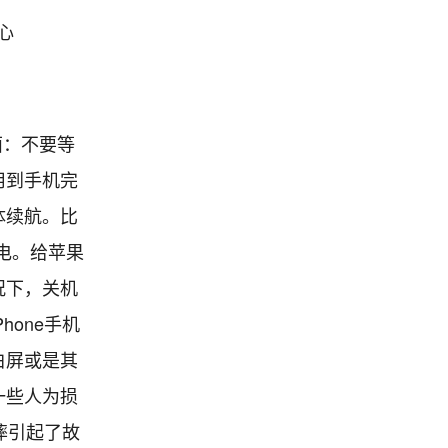
中心
面：不要等
用到手机完
体续航。比
充电。给苹果
况下，关机
one手机
白屏或是其
一些人为损
摔引起了故