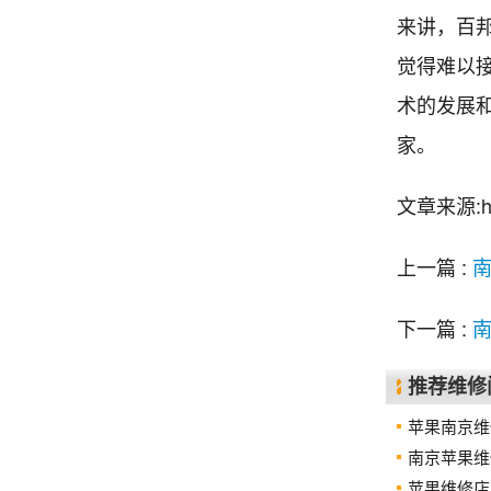
来讲，百
觉得难以
术的发展
家。
文章来源:http
上一篇 :
下一篇 :
推荐维修
苹果南京维
南京苹果维
苹果维修店南