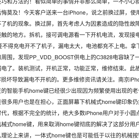
技巧和方法的！看似简单的事情并非那么简单，一不小心
悔莫及！今天客户送来一台iPhone，说之前换过屏，使
不了机的现象。换过屏，首先考虑人为因素造成的隐性故
接触的地方。拆机，接可调电源看一下开机电流，发现接
，怪不得充电开不了机子，漏电太大，电池都充不上电。拿
周围，发现PP_VDD_BOOST供电上的C3828电容缺
漏电了。装机测试，开机正常，功能正常，维修结束。此
电容损坏导致漏电不开机的。更多维修资讯请关注。南京iPh
在的智能手机home键已经很少出现因为频繁使用出现的
是很多用户也是在担心，正面屏幕下机械式home键印象
代，根据不完全的统计，绝大多数iPhone用户对于小圆
械式home键，用来取消home键彻底的解决了这部分用
从理论上来讲，一体式home键也是可能低于以往的机械