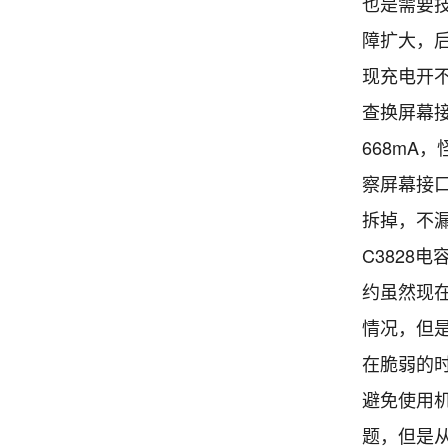
也是需要
障扩大，后
现充电开
查换屏幕
668mA
察屏幕接口
拆掉，不
C3828
约虽然现
情况，但
在脆弱的时
避免使用机
题，但是