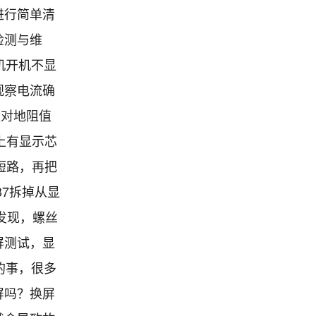
进行简单清
检测与维
机开机不显
观察电流确
量对地阻值
上有显示芯
旧短路，再把
37拆掉从显
发现，螺丝
屏测试，显
的事，很多
屏吗？换屏