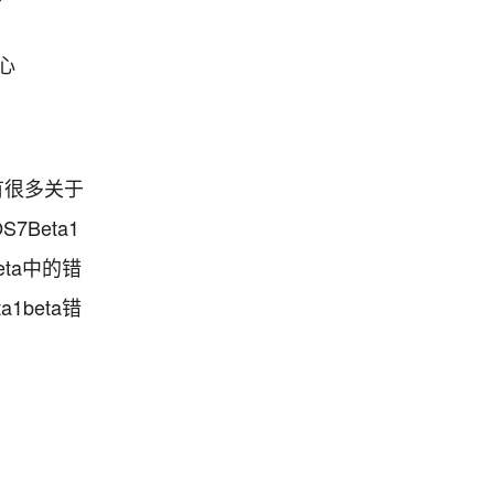
？
中心
有很多关于
Beta1
ta中的错
beta错