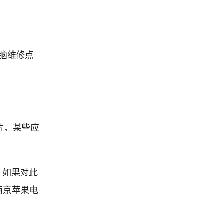
电脑维修点
片，某些应
结。如果对此
南京苹果电