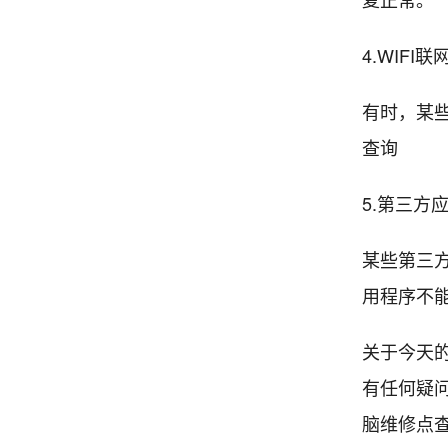
4.WIFI
有时，某些
查询
5.第三方
某些第三方
用程序不能
关于今天的
有任何疑
脑维修点