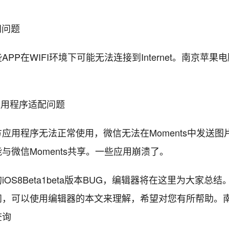
联网问题
APP在WIFI环境下可能无法连接到Internet。南京苹果
应用程序适配问题
应用程序无法正常使用，微信无法在Moments中发送图
与微信Moments共享。一些应用崩溃了。
iOS8Beta1beta版本BUG，编辑器将在这里为大家总
问，可以使用编辑器的本文来理解，希望对您有所帮助。
查询