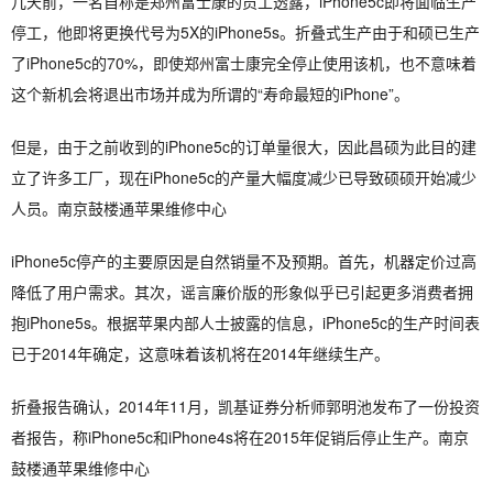
几天前，一名自称是郑州富士康的员工透露，iPhone5c即将面临生产
停工，他即将更换代号为5X的iPhone5s。折叠式生产由于和硕已生产
了iPhone5c的70%，即使郑州富士康完全停止使用该机，也不意味着
这个新机会将退出市场并成为所谓的“寿命最短的iPhone”。
但是，由于之前收到的iPhone5c的订单量很大，因此昌硕为此目的建
立了许多工厂，现在iPhone5c的产量大幅度减少已导致硕硕开始减少
人员。南京鼓楼通苹果维修中心
iPhone5c停产的主要原因是自然销量不及预期。首先，机器定价过高
降低了用户需求。其次，谣言廉价版的形象似乎已引起更多消费者拥
抱iPhone5s。根据苹果内部人士披露的信息，iPhone5c的生产时间表
已于2014年确定，这意味着该机将在2014年继续生产。
折叠报告确认，2014年11月，凯基证券分析师郭明池发布了一份投资
者报告，称iPhone5c和iPhone4s将在2015年促销后停止生产。南京
鼓楼通苹果维修中心