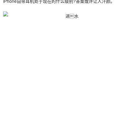
iPhone自带耳机处于现在的什么级别?答案或许让人汗颜。