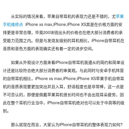
从实际的情况来看，苹果自带耳机的表现力还是不错的，尤
苹果
手机维修点
iPhone xs max,iPhone,iPhone XS其是在价格方面的安
排更是非常合理，毕竟200块钱出头的价格也在绝大部分消费者的承
受能力范围之内。但是与发烧友级别的耳机相比，iPhone自带耳机在
音质和音色方面的表现确实还有着一定的进步空间。
如果从外观设计方面来看iPhone自带耳机我遵从的简约和简单设
计还是比较符合绝大部分消费者的审美观。与此同时与安卓手机阵营
的自带耳机相比，iPhone xs max,iPhone,iPhone XS苹果手机自带耳
机的音质表现要更加突出并且入耳，舒适程度也是非常棒，这一点是
不可否认的，即便是佩戴苹果耳机很长时间也不会出现耳朵疲劳，因
此在整个耳机行业当中，iPhone自带耳机绝对也可以处于中高等的级
别。
那么就现在而言，大家认为iPhone自带耳机的整体表现力如何?